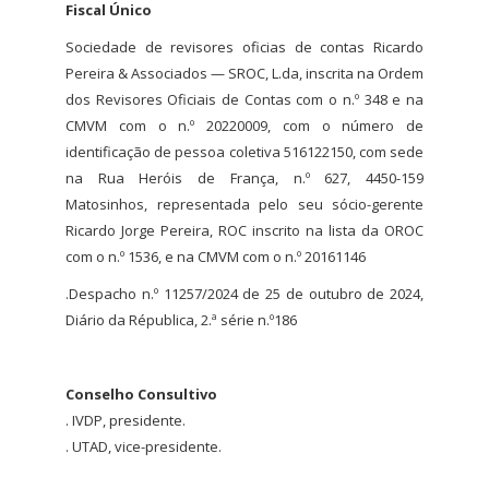
Fiscal Único
Sociedade de revisores oficias de contas Ricardo
Pereira & Associados — SROC, L.da, inscrita na Ordem
dos Revisores Oficiais de Contas com o n.º 348 e na
CMVM com o n.º 20220009, com o número de
identificação de pessoa coletiva 516122150, com sede
na Rua Heróis de França, n.º 627, 4450-159
Matosinhos, representada pelo seu sócio-gerente
Ricardo Jorge Pereira, ROC inscrito na lista da OROC
com o n.º 1536, e na CMVM com o n.º 20161146
.Despacho n.º 11257/2024 de 25 de outubro de 2024,
Diário da Républica, 2.ª série n.º186
Conselho Consultivo
. IVDP, presidente.
. UTAD, vice-presidente.