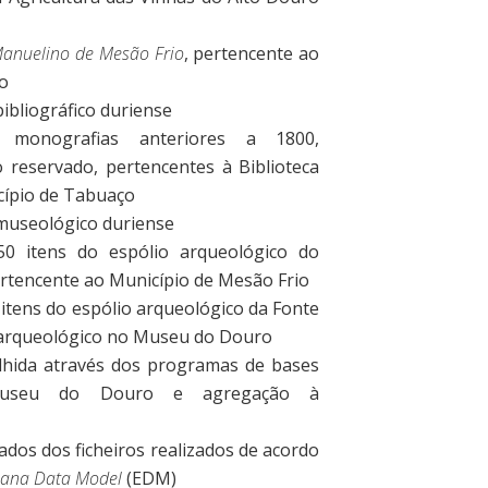
Manuelino de Mesão Frio
, pertencente ao
io
bibliográfico duriense
0 monografias anteriores a 1800,
ro reservado, pertencentes à Biblioteca
cípio de Tabuaço
 museológico duriense
 50 itens do espólio arqueológico do
ertencente ao Município de Mesão Frio
0 itens do espólio arqueológico da Fonte
 arqueológico no Museu do Douro
lhida através dos programas de bases
seu do Douro e agregação à
os dos ficheiros realizados de acordo
eana Data Model
(EDM)