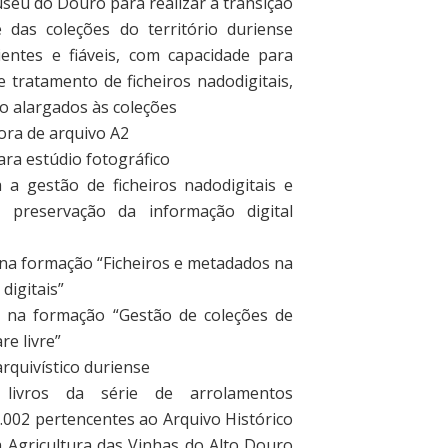
seu do Douro para realizar a transição
e das coleções do território duriense
cientes e fiáveis, com capacidade para
 e tratamento de ficheiros nadodigitais,
o alargados às coleções
dora de arquivo A2
ara estúdio fotográfico
 a gestão de ficheiros nadodigitais e
 a preservação da informação digital
 na formação “Ficheiros e metadados na
digitais”
a na formação “Gestão de coleções de
e livre”
arquivístico duriense
 livros da série de arrolamentos
02 pertencentes ao Arquivo Histórico
 Agricultura das Vinhas do Alto Douro