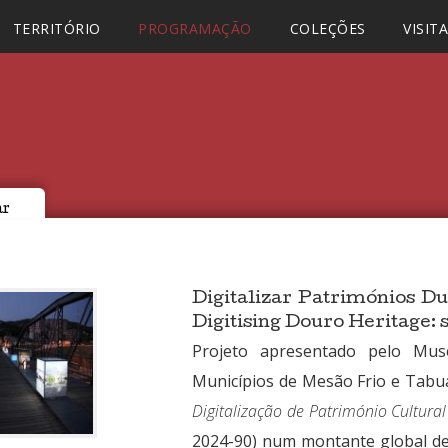
TERRITÓRIO
PROGRAMAÇÃO
COLEÇÕES
VISIT
ar
Digitalizar Patrimónios Dur
Digitising Douro Heritage: 
Projeto apresentado pelo Mu
Municípios de Mesão Frio e Tab
Digitalização de Património Cultura
2024-90) num montante global d