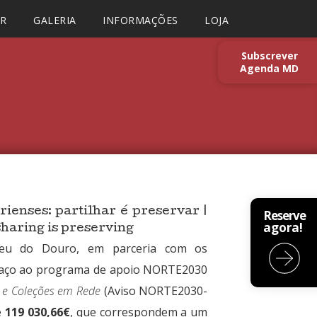
AR
GALERIA
INFORMAÇÕES
LOJA
Subscrever
Agenda MD
ienses: partilhar é preservar |
Reserve
agora!
sharing is preserving
seu do Douro, em parceria com os
uaço ao programa de apoio NORTE2030
l e Coleções em Rede
(Aviso NORTE2030-
e
119 030,66€
, que correspondem a um