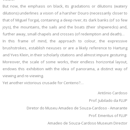
But now, the emphasis on black, its gradations or dilutions (watery
dilutions) underlines a vision of a harsher Douro (necessarily closer to
that of Miguel Torga), containing a deep river, its dark banks (of so few
joys), the mountains, the sails and the boats (their shipwrecks) and,
further away, small chapels and crosses (of redemption and death)…
In this frame of mind, the approach to colour, the expressive
brushstrokes, establish nexuses or are a likely reference to Hartung
and Yves Klein, in their scholarly citations and almost impure gesturing.
Moreover, the scale of some works, their endless horizontal layout,
endows this exhibition with the idea of panorama, a distinct way of
viewing and re-viewing.
Yet another victorious crusade for Centeno?…
António Cardoso
Prof. Jubilado da FLUP
Diretor do Museu Amadeo de Souza-Cardoso - Amarante
Prof. Emeritus of FLUP
Amadeo de Souza-Cardoso Museum Director