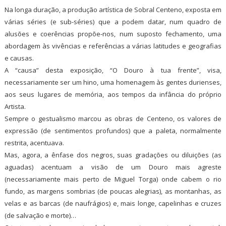
Na longa duração, a produção artística de Sobral Centeno, exposta em
várias séries (e sub-séries) que a podem datar, num quadro de
alusões e coerências propõe-nos, num suposto fechamento, uma
abordagem às vivências e referências a várias latitudes e geografias
e causas.
A “causa” desta exposição, “O Douro à tua frente”, visa,
necessariamente ser um hino, uma homenagem às gentes durienses,
aos seus lugares de memória, aos tempos da infância do próprio
Artista.
Sempre o gestualismo marcou as obras de Centeno, os valores de
expressão (de sentimentos profundos) que a paleta, normalmente
restrita, acentuava.
Mas, agora, a ênfase dos negros, suas gradações ou diluições (as
aguadas) acentuam a visão de um Douro mais agreste
(necessariamente mais perto de Miguel Torga) onde cabem o rio
fundo, as margens sombrias (de poucas alegrias), as montanhas, as
velas e as barcas (de naufrágios) e, mais longe, capelinhas e cruzes
(de salvação e morte)…