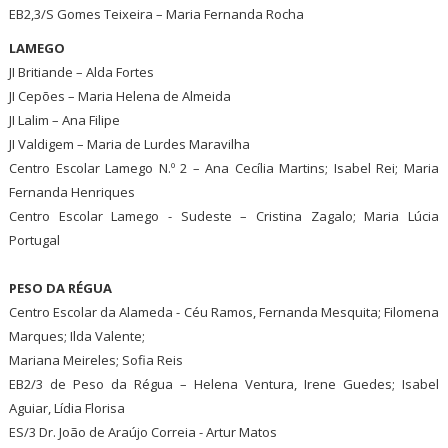
EB2,3/S Gomes Teixeira – Maria Fernanda Rocha
LAMEGO
JI Britiande – Alda Fortes
JI Cepões – Maria Helena de Almeida
JI Lalim – Ana Filipe
JI Valdigem – Maria de Lurdes Maravilha
Centro Escolar Lamego N.º 2 – Ana Cecília Martins; Isabel Rei; Maria
Fernanda Henriques
Centro Escolar Lamego - Sudeste – Cristina Zagalo; Maria Lúcia
Portugal
PESO DA RÉGUA
Centro Escolar da Alameda - Céu Ramos, Fernanda Mesquita; Filomena
Marques; Ilda Valente;
Mariana Meireles; Sofia Reis
EB2/3 de Peso da Régua – Helena Ventura, Irene Guedes; Isabel
Aguiar, Lídia Florisa
ES/3 Dr. João de Araújo Correia - Artur Matos