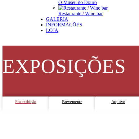
O Museu do Douro
Restaurante / Wine bar
GALERIA
INFORMAÇÕES
LOJA
EXPOSIÇÕES
Em exibição
Brevemente
Arquivo