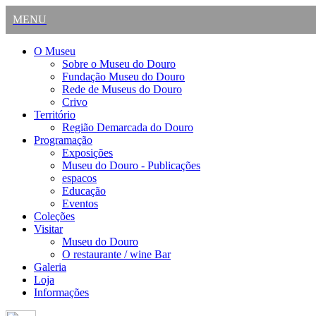
MENU
O Museu
Sobre o Museu do Douro
Fundação Museu do Douro
Rede de Museus do Douro
Crivo
Território
Região Demarcada do Douro
Programação
Exposições
Museu do Douro - Publicações
espacos
Educação
Eventos
Coleções
Visitar
Museu do Douro
O restaurante / wine Bar
Galeria
Loja
Informações