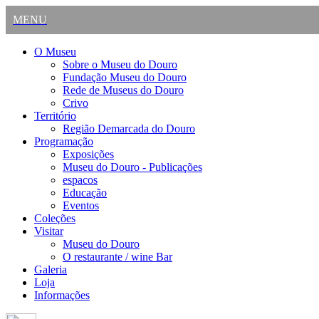
MENU
O Museu
Sobre o Museu do Douro
Fundação Museu do Douro
Rede de Museus do Douro
Crivo
Território
Região Demarcada do Douro
Programação
Exposições
Museu do Douro - Publicações
espacos
Educação
Eventos
Coleções
Visitar
Museu do Douro
O restaurante / wine Bar
Galeria
Loja
Informações