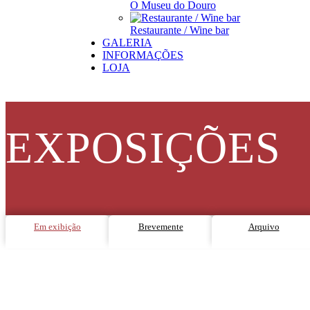
O Museu do Douro
Restaurante / Wine bar
GALERIA
INFORMAÇÕES
LOJA
EXPOSIÇÕES
Em exibição
Brevemente
Arquivo